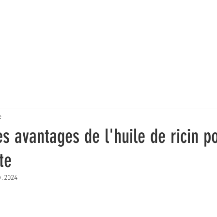
frets & kits
Huile à barbe
Baume à barbe
Shampoing à barb
e
s avantages de l'huile de ricin p
te
. 2024