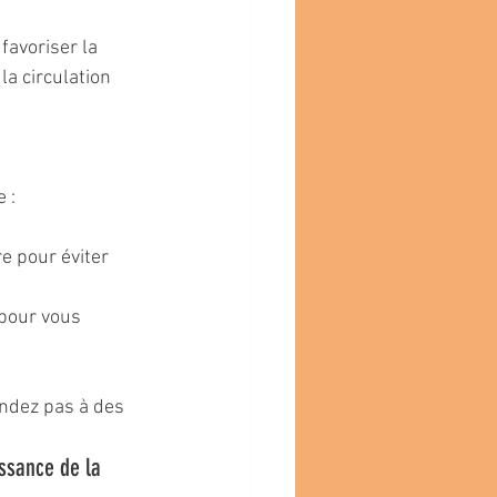
favoriser la 
la circulation 
 :
re pour éviter 
 pour vous 
endez pas à des 
issance de la 