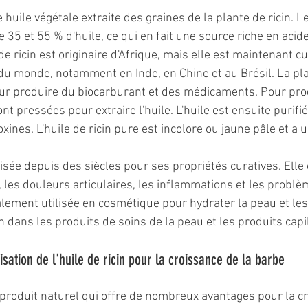
e huile végétale extraite des graines de la plante de ricin. L
e 35 et 55 % d'huile, ce qui en fait une source riche en acide
de ricin est originaire d'Afrique, mais elle est maintenant c
u monde, notamment en Inde, en Chine et au Brésil. La pla
ur produire du biocarburant et des médicaments. Pour produ
ont pressées pour extraire l'huile. L'huile est ensuite purifi
oxines. L'huile de ricin pure est incolore ou jaune pâle et a 
ilisée depuis des siècles pour ses propriétés curatives. Elle 
n, les douleurs articulaires, les inflammations et les probl
galement utilisée en cosmétique pour hydrater la peau et les
dans les produits de soins de la peau et les produits capil
isation de l'huile de ricin pour la croissance de la barbe
n produit naturel qui offre de nombreux avantages pour la c