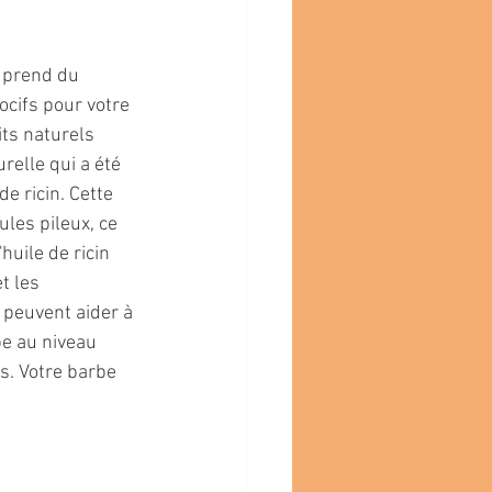
 prend du 
cifs pour votre 
its naturels 
relle qui a été 
e ricin. Cette 
ules pileux, ce 
huile de ricin 
t les 
 peuvent aider à 
be au niveau 
ns. Votre barbe 