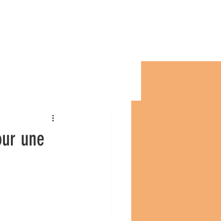
e
Conseils
our une