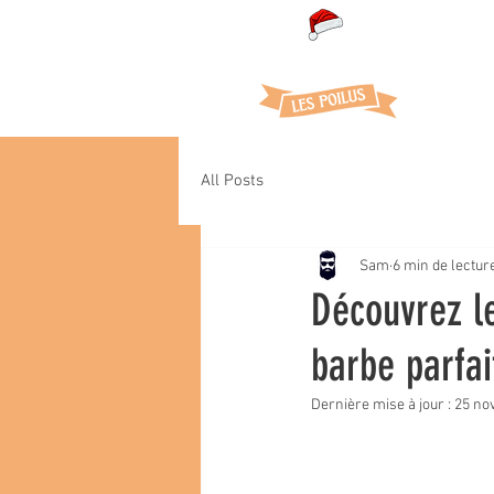
Cof
All Posts
Sam
6 min de lectur
Découvrez le
barbe parfai
Dernière mise à jour :
25 nov