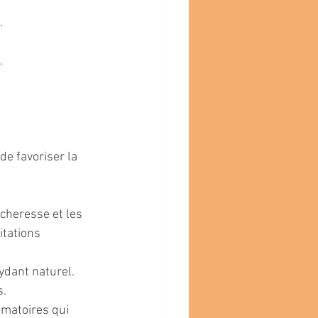
.
.
de favoriser la 
écheresse et les 
tations 
xydant naturel. 
s.
mmatoires qui 