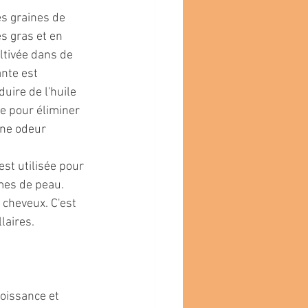
es graines de 
s gras et en 
ultivée dans de 
nte est 
ire de l'huile 
ée pour éliminer 
une odeur 
est utilisée pour 
èmes de peau. 
 cheveux. C'est 
laires.
roissance et 