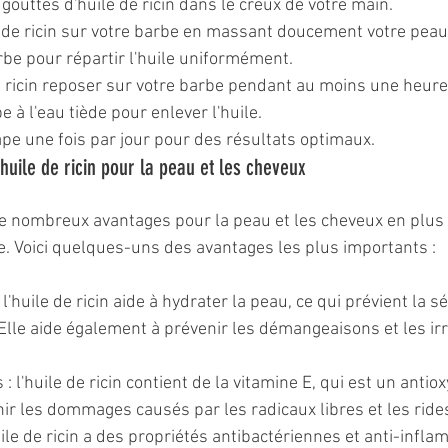
outtes d'huile de ricin dans le creux de votre main.
e de ricin sur votre barbe en massant doucement votre peau
rbe pour répartir l'huile uniformément.
de ricin reposer sur votre barbe pendant au moins une heure
e à l'eau tiède pour enlever l'huile.
ape une fois par jour pour des résultats optimaux.
huile de ricin pour la peau et les cheveux
 de nombreux avantages pour la peau et les cheveux en plus 
e. Voici quelques-uns des avantages les plus importants :
l'huile de ricin aide à hydrater la peau, ce qui prévient la s
lle aide également à prévenir les démangeaisons et les irri
 : l'huile de ricin contient de la vitamine E, qui est un antio
nir les dommages causés par les radicaux libres et les ride
'huile de ricin a des propriétés antibactériennes et anti-infla