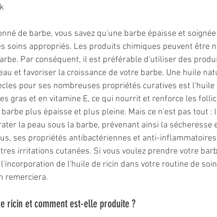
ik
onné de barbe, vous savez qu'une barbe épaisse et soignée
s soins appropriés. Les produits chimiques peuvent être no
arbe. Par conséquent, il est préférable d'utiliser des produ
au et favoriser la croissance de votre barbe. Une huile natu
ècles pour ses nombreuses propriétés curatives est l'huile d
es gras et en vitamine E, ce qui nourrit et renforce les follic
barbe plus épaisse et plus pleine. Mais ce n'est pas tout : l'
ater la peau sous la barbe, prévenant ainsi la sécheresse e
s, ses propriétés antibactériennes et anti-inflammatoires
utres irritations cutanées. Si vous voulez prendre votre bar
l'incorporation de l'huile de ricin dans votre routine de soi
en remerciera.
de ricin et comment est-elle produite ?