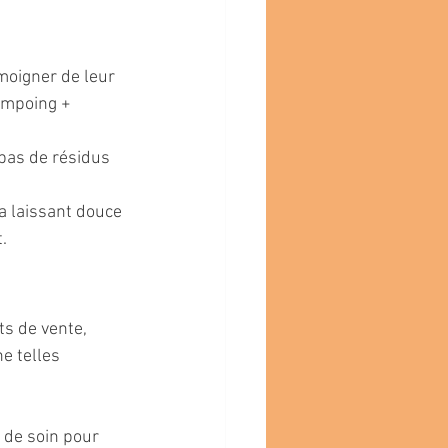
moigner de leur 
hampoing + 
 pas de résidus 
a laissant douce 
t.
s de vente, 
e telles 
de soin pour 