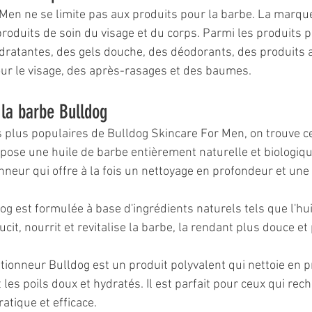
Men ne se limite pas aux produits pour la barbe. La marqu
duits de soin du visage et du corps. Parmi les produits p
ratantes, des gels douche, des déodorants, des produits a
our le visage, des après-rasages et des baumes.
 la barbe Bulldog
s plus populaires de Bulldog Skincare For Men, on trouve ce
ose une huile de barbe entièrement naturelle et biologique
neur qui offre à la fois un nettoyage en profondeur et une 
og est formulée à base d'ingrédients naturels tels que l'hu
oucit, nourrit et revitalise la barbe, la rendant plus douce et 
ionneur Bulldog est un produit polyvalent qui nettoie en p
 les poils doux et hydratés. Il est parfait pour ceux qui rec
atique et efficace.