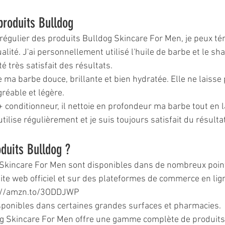
produits Bulldog
r régulier des produits Bulldog Skincare For Men, je peux té
qualité. J'ai personnellement utilisé l'huile de barbe et le s
été très satisfait des résultats.
e ma barbe douce, brillante et bien hydratée. Elle ne laisse
réable et légère.
conditionneur, il nettoie en profondeur ma barbe tout en l
l'utilise régulièrement et je suis toujours satisfait du résulta
oduits Bulldog ?
 Skincare For Men sont disponibles dans de nombreux point
te web officiel et sur des plateformes de commerce en lign
s://amzn.to/3ODDJWP
sponibles dans certaines grandes surfaces et pharmacies.
og Skincare For Men offre une gamme complète de produits 