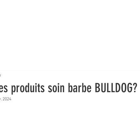
frets & kits
Huile à barbe
Baume à barbe
Shampoing à barb
e
les produits soin barbe BULLDOG?
. 2024